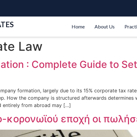
ATES
Home
About Us
Pract
ate Law
ion : Complete Guide to Sett
company formation, largely due to its 15% corporate tax ra
step. How the company is structured afterwards determines wh
 entirely from abroad may […]
ο-κορονωϊού εποχή οι πωλήσ