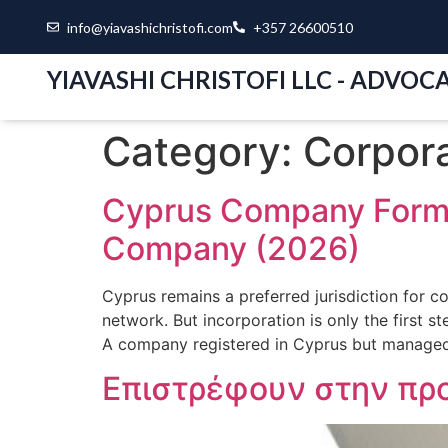
info@yiavashichristofi.com
+357 26600510
YIAVASHI CHRISTOFI LLC - ADVOC
Category:
Corpor
Cyprus Company Format
Company (2026)
Cyprus remains a preferred jurisdiction for 
network. But incorporation is only the first 
A company registered in Cyprus but managed
Επιστρέφουν στην πρ