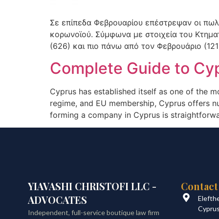
Σε επίπεδα Φεβρουαρίου επέστρεψαν οι πωλή
κορωνοϊού. Σύμφωνα με στοιχεία του Κτημα
(626) και πιο πάνω από τον Φεβρουάριο (12
Complete Guide to Cy
Cyprus has established itself as one of the mo
regime, and EU membership, Cyprus offers nu
forming a company in Cyprus is straightforwa
YIAVASHI CHRISTOFI LLC -
Contact
ADVOCATES
Elefth
Cypru
Independent, full-service boutique law firm