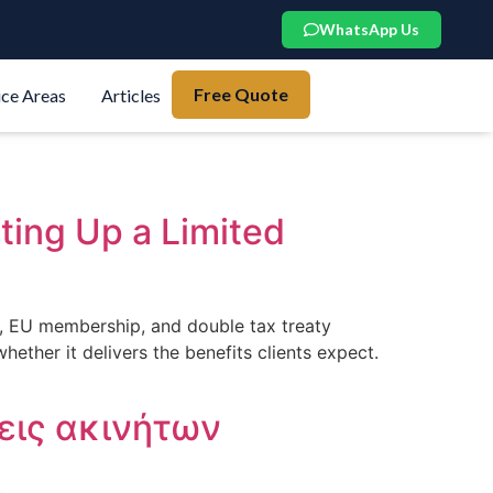
WhatsApp Us
Free Quote
ice Areas
Articles
ing Up a Limited
te, EU membership, and double tax treaty
ether it delivers the benefits clients expect.
εις ακινήτων